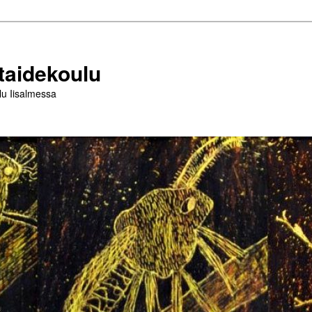
taidekoulu
lu Iisalmessa