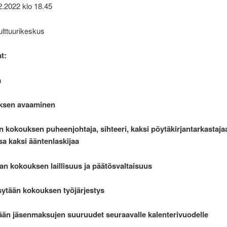
2.2022 klo 18.45
ulttuurikeskus
t:
a
ksen avaaminen
an kokouksen puheenjohtaja, sihteeri, kaksi pöytäkirjantarkastajaa
sa kaksi ääntenlaskijaa
an kokouksen laillisuus ja päätösvaltaisuus
ytään kokouksen työjärjestys
ään jäsenmaksujen suuruudet seuraavalle kalenterivuodelle