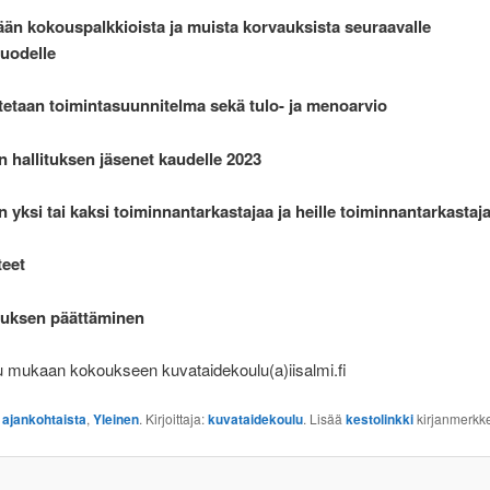
ään kokouspalkkioista ja muista korvauksista seuraavalle
vuodelle
tetaan toimintasuunnitelma sekä tulo- ja menoarvio
n hallituksen jäsenet kaudelle 2023
n yksi tai kaksi toiminnantarkastajaa ja heille toiminnantarkastaja
teet
uksen päättäminen
u mukaan kokoukseen kuvataidekoulu(a)iisalmi.fi
:
ajankohtaista
,
Yleinen
. Kirjoittaja:
kuvataidekoulu
. Lisää
kestolinkki
kirjanmerkke