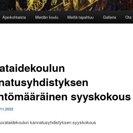
Ajankohtaista
Meidän koulu
Meillä tapahtuu
Galleria
Ota 
ataidekoulun
natusyhdistyksen
ntömääräinen syyskokous
.11.2022
kuvataidekoulun kannatusyhdistyksen syyskokous