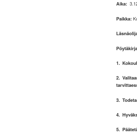
Aika:
3.1
Paikka:
K
Läsnäolija
Pöytäkirj
1.
Kokou
2.
Valita
tarvittaes
3.
Todeta
4.
Hyväks
5.
Päätet