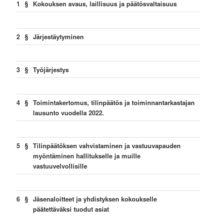
1
§
Kokouksen avaus, laillisuus ja päätösvaltaisuus
2
§
Järjestäytyminen
3
§
Työjärjestys
4
§
Toimintakertomus, tilinpäätös ja toiminnantarkastajan
lausunto vuodella 2022.
5
§
Tilinpäätöksen vahvistaminen ja vastuuvapauden
myöntäminen hallitukselle ja muille
vastuuvelvollisille
6
§
Jäsenaloitteet ja yhdistyksen kokoukselle
päätettäväksi tuodut asiat