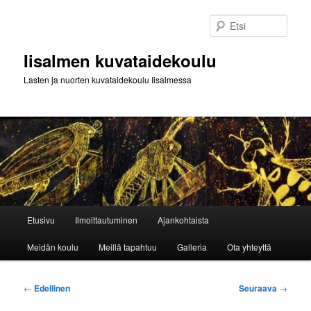
Siirry
sisältöön
Etsi
Iisalmen kuvataidekoulu
Lasten ja nuorten kuvataidekoulu Iisalmessa
Päävalikko
Etusivu
Ilmoittautuminen
Ajankohtaista
Meidän koulu
Meillä tapahtuu
Galleria
Ota yhteyttä
Artikkelien
←
Edellinen
Seuraava
→
selaus