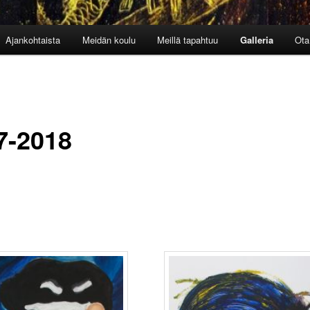
Ajankohtaista
Meidän koulu
Meillä tapahtuu
Galleria
Ota
7-2018