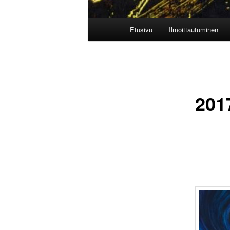
Päävalikko
Etusivu
Ilmoittautuminen
201