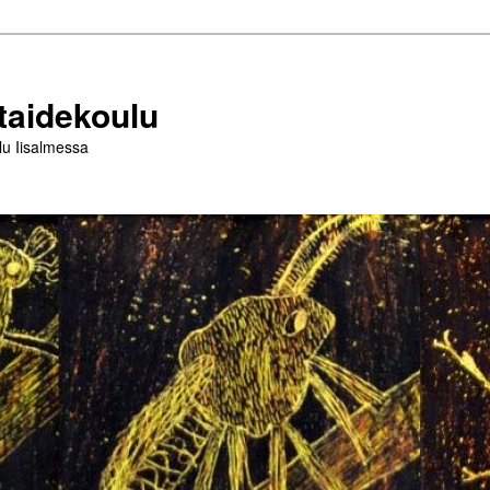
taidekoulu
lu Iisalmessa