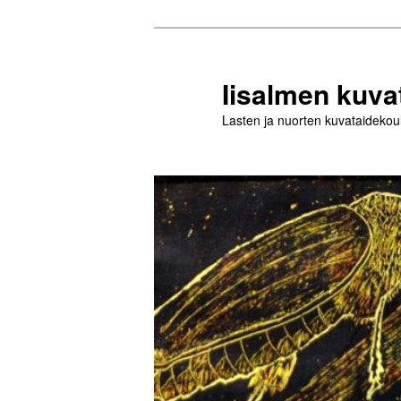
Siirry
sisältöön
Iisalmen kuva
Lasten ja nuorten kuvataidekou