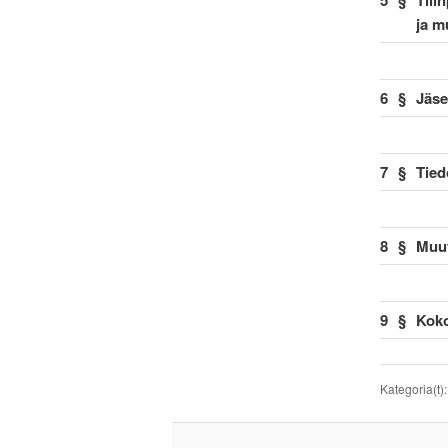
5
§
Tili
ja mu
6
§
Jäse
7
§
Tied
8
§
Muut
9
§
Koko
Kategoria(t)