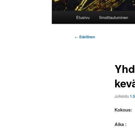
Päävalikko
Etusivu
Ilmoittautuminen
Artikkelien
←
Edellinen
selaus
Yhd
kev
Julkaistu
1.
Kokous:
Aika :