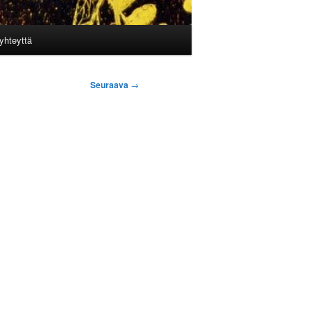
yhteyttä
Seuraava
→
n