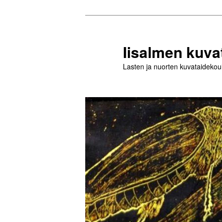
Siirry
sisältöön
Iisalmen kuva
Lasten ja nuorten kuvataidekou