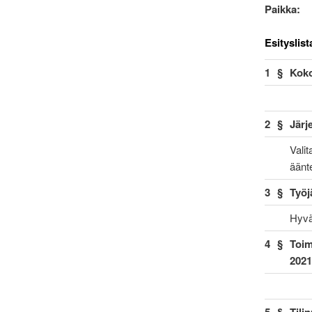
Paikka
Esityslist
1
§
Koko
2
§
Järj
Valit
äänt
3
§
Työj
Hyvä
4
§
Toim
2021