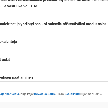
npäätöksen vahvistaminen ja vastuuvapauden myöntäminen hallit
ille vastuuvelvollisille
naloitteet ja yhdistyksen kokoukselle päätettäväksi tuodut asiat
oksiantoja
 asiat
uksen päättäminen
:
ajankohtaista
. Kirjoittaja:
kuvataidekoulu
. Lisää
kestolinkki
kirjanmerkkeihisi.