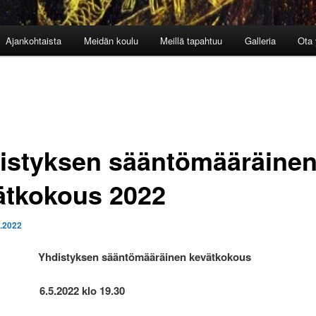
Ajankohtaista
Meidän koulu
Meillä tapahtuu
Galleria
Ota 
istyksen sääntömääräine
ätkokous 2022
5.2022
 Yhdistyksen sääntömääräinen kevätkokous
 6.5.2022 klo 19.30