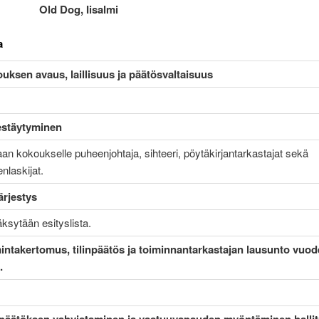
: Old Dog, Iisalmi
a
uksen avaus, laillisuus ja päätösvaltaisuus
estäytyminen
aan kokoukselle puheenjohtaja, sihteeri, pöytäkirjantarkastajat sekä
enlaskijat.
ärjestys
ksytään esityslista.
intakertomus, tilinpäätös ja toiminnantarkastajan lausunto vuod
.