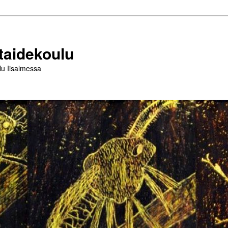
taidekoulu
lu Iisalmessa