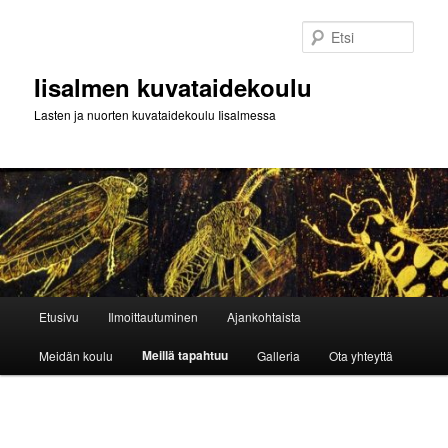
Siirry
sisältöön
Etsi
Iisalmen kuvataidekoulu
Lasten ja nuorten kuvataidekoulu Iisalmessa
Päävalikko
Etusivu
Ilmoittautuminen
Ajankohtaista
Meillä tapahtuu
Meidän koulu
Galleria
Ota yhteyttä