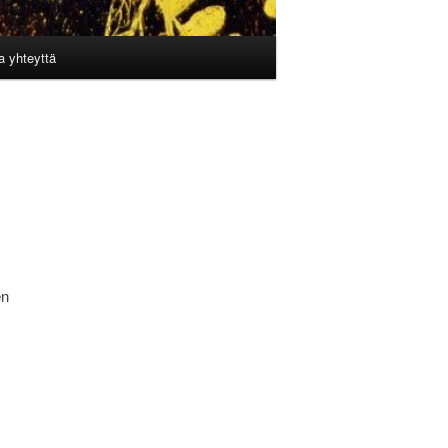
a yhteyttä
en