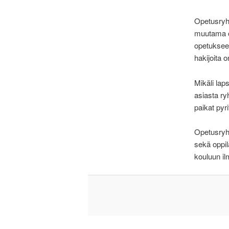
Opetusryh
muutama o
opetukseen
hakijoita
Mikäli lap
asiasta ry
paikat pyr
Opetusryh
sekä oppil
kouluun ilm