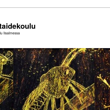
taidekoulu
lu Iisalmessa