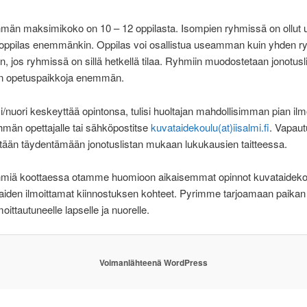
män maksimikoko on 10 – 12 oppilasta. Isompien ryhmissä on ollut 
ppilas enemmänkin. Oppilas voi osallistua useamman kuin yhden 
, jos ryhmissä on sillä hetkellä tilaa. Ryhmiin muodostetaan jonotusli
 on opetuspaikkoja enemmän.
si/nuori keskeyttää opintonsa, tulisi huoltajan mahdollisimman pian ilm
hmän opettajalle tai sähköpostitse
kuvataidekoulu(at)iisalmi.fi
. Vapaut
itään täydentämään jonotuslistan mukaan lukukausien taitteessa.
miä koottaessa otamme huomioon aikaisemmat opinnot kuvataidek
aiden ilmoittamat kiinnostuksen kohteet. Pyrimme tarjoamaan paikan 
oittautuneelle lapselle ja nuorelle.
Voimanlähteenä WordPress