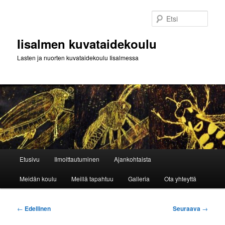
Siirry
sisältöön
Etsi
Iisalmen kuvataidekoulu
Lasten ja nuorten kuvataidekoulu Iisalmessa
Päävalikko
Etusivu
Ilmoittautuminen
Ajankohtaista
Meidän koulu
Meillä tapahtuu
Galleria
Ota yhteyttä
Artikkelien
←
Edellinen
Seuraava
→
selaus