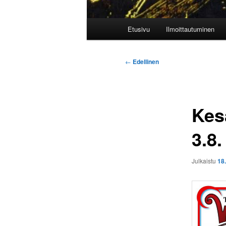
Päävalikko
Etusivu
Ilmoittautuminen
Artikkelien
←
Edellinen
selaus
Kesä
3.8.
Julkaistu
18