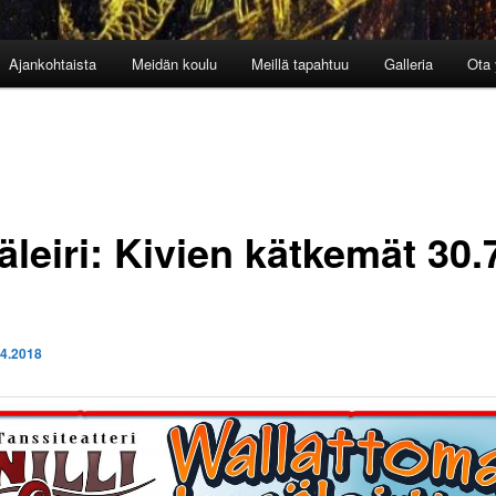
Ajankohtaista
Meidän koulu
Meillä tapahtuu
Galleria
Ota 
leiri: Kivien kätkemät 30.
.4.2018