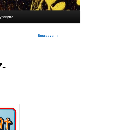
yhteyttä
Seuraava
→
7-