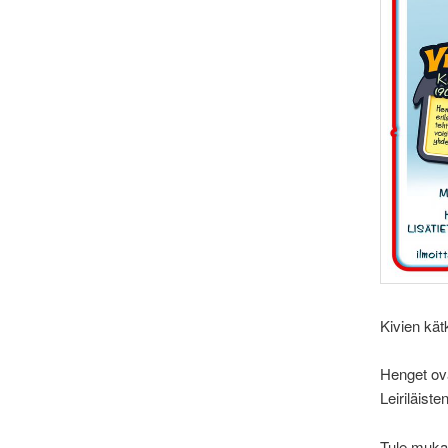
Kivien kät
Henget ovat
Leiriläist
Tule muka