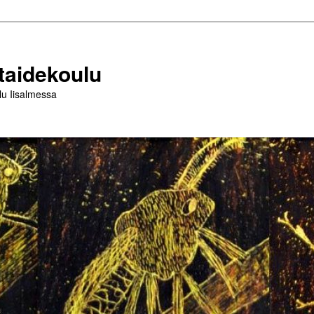
taidekoulu
lu Iisalmessa