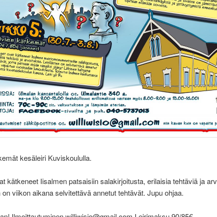
kemät kesäleiri Kuviskoululla.
 kätkeneet Iisalmen patsaisiin salakirjoitusta, erilaisia tehtäviä ja arv
en on viikon aikana selvitettävä annetut tehtävät. Jupu ohjaa.
an! Ilmoittautuminen williwisio@gmail.com Leirimaksu 90/85€