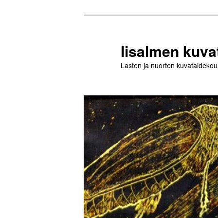
Siirry
sisältöön
Iisalmen kuva
Lasten ja nuorten kuvataidekou