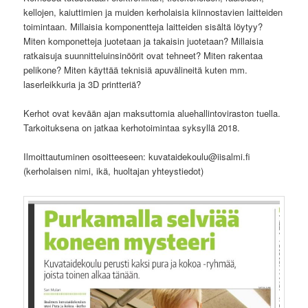
kellojen, kaiuttimien ja muiden kerholaisia kiinnostavien laitteiden
toimintaan. Millaisia komponentteja laitteiden sisältä löytyy?
Miten komponetteja juotetaan ja takaisin juotetaan? Millaisia
ratkaisuja suunnitteluinsinöörit ovat tehneet? Miten rakentaa
pelikone? Miten käyttää teknisiä apuvälineitä kuten mm.
laserleikkuria ja 3D printteriä?
Kerhot ovat kevään ajan maksuttomia aluehallintoviraston tuella.
Tarkoituksena on jatkaa kerhotoimintaa syksyllä 2018.
Ilmoittautuminen osoitteeseen: kuvataidekoulu@iisalmi.fi
(kerholaisen nimi, ikä, huoltajan yhteystiedot)