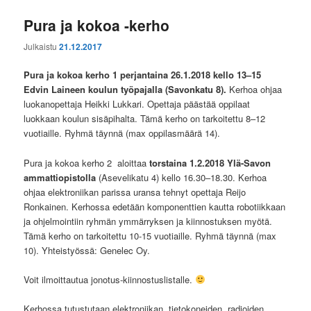
Pura ja kokoa -kerho
Julkaistu
21.12.2017
Pura ja kokoa kerho 1
perjantaina 26.1.2018 kello 13–15
Edvin Laineen koulun työpajalla
(Savonkatu 8).
Kerhoa ohjaa
luokanopettaja Heikki Lukkari. Opettaja päästää oppilaat
luokkaan koulun sisäpihalta. Tämä kerho on tarkoitettu 8–12
vuotiaille. Ryhmä täynnä (max oppilasmäärä 14).
Pura ja kokoa kerho 2 aloittaa
torstaina 1.2.2018 Ylä-Savon
ammattiopistolla
(Asevelikatu 4) kello 16.30–18.30. Kerhoa
ohjaa elektroniikan parissa uransa tehnyt opettaja Reijo
Ronkainen. Kerhossa edetään komponenttien kautta robotiikkaan
ja ohjelmointiin ryhmän ymmärryksen ja kiinnostuksen myötä.
Tämä kerho on tarkoitettu 10-15 vuotiaille. Ryhmä täynnä (max
10). Yhteistyössä: Genelec Oy.
Voit ilmoittautua jonotus-kiinnostuslistalle.
Kerhossa tutustutaan elektroniikan, tietokoneiden, radioiden,