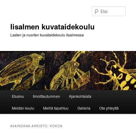
Siirry
Siirry
sisältöön
toissijaiseen
Etsi
sisältöön
Iisalmen kuvataidekoulu
Lasten ja nuorten kuvataidekoulu Iisalmessa
Päävalikko
Etusivu
Ilmoittautuminen
Ajankohtaista
Meidän koulu
Meillä tapahtuu
Galleria
Ota yhteyttä
AVAINSANA-ARKISTO:
KOKOA