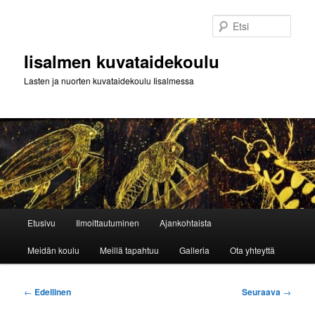
Siirry
sisältöön
Etsi
Iisalmen kuvataidekoulu
Lasten ja nuorten kuvataidekoulu Iisalmessa
Päävalikko
Etusivu
Ilmoittautuminen
Ajankohtaista
Meidän koulu
Meillä tapahtuu
Galleria
Ota yhteyttä
Artikkelien
←
Edellinen
Seuraava
→
selaus