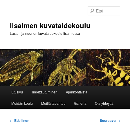
Siirry
sisältöön
Etsi
Iisalmen kuvataidekoulu
Lasten ja nuorten kuvataidekoulu Iisalmessa
Päävalikko
Etusivu
Ilmoittautuminen
Ajankohtaista
Meidän koulu
Meillä tapahtuu
Galleria
Ota yhteyttä
Artikkelien
←
Edellinen
Seuraava
→
selaus