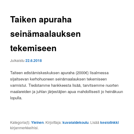
Taiken apuraha
seinämaalauksen
tekemiseen
Julkaistu
22.6.2018
Taiteen edistämiskeskuksen apuraha (2000€) Iisalmessa
sijaitsevan kerhohuoneen seinämaalauksen tekemiseen
varmistui. Tiedotamme hankkeesta lisää, tarvitsemme nuorten
maalareiden ja juhlan järjestäjien apua mahdollisesti jo heinäkuun
lopulla.
Kategoria(t):
Yleinen
. Kirjoittaja:
kuvataidekoulu
. Lisää
kestolinkki
kirjanmerkkeihisi.