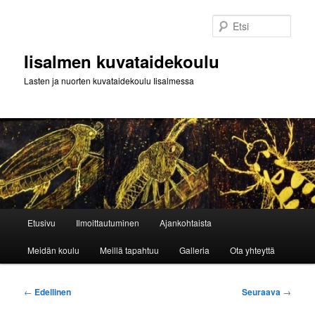
Siirry
sisältöön
Etsi
Iisalmen kuvataidekoulu
Lasten ja nuorten kuvataidekoulu Iisalmessa
Päävalikko
Etusivu
Ilmoittautuminen
Ajankohtaista
Meidän koulu
Meillä tapahtuu
Galleria
Ota yhteyttä
Artikkelien
←
Edellinen
Seuraava
→
selaus