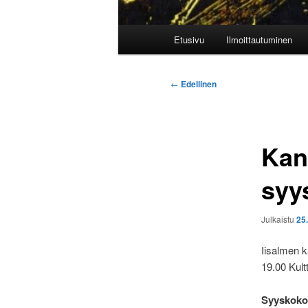
Päävalikko
Etusivu
Ilmoittautuminen
Artikkelien
←
Edellinen
selaus
Kan
syy
Julkaistu
25
Iisalmen 
19.00 Kult
Syyskoko