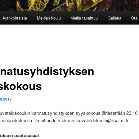
Ajankohtaista
Meidän koulu
Meillä tapahtuu
Galleria
Ota 
natusyhdistyksen
skokous
.9.2017
kuvataidekoulun kannatusyhdistyksen syyskokous järjestetään 23.10.
tuurikeskuksella. Ilmoittaudu mukaan: kuvataidekoulu@iisalmi.fi
uksen päätösasiat