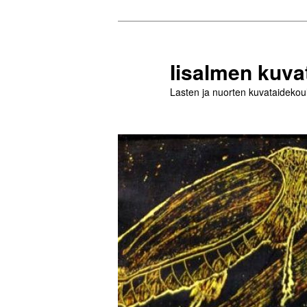
Siirry
sisältöön
Iisalmen kuva
Lasten ja nuorten kuvataidekou