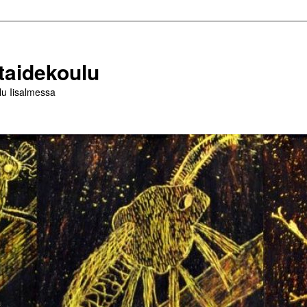
taidekoulu
lu Iisalmessa