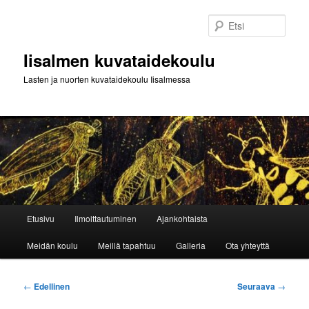
Siirry
sisältöön
Etsi
Iisalmen kuvataidekoulu
Lasten ja nuorten kuvataidekoulu Iisalmessa
Päävalikko
Etusivu
Ilmoittautuminen
Ajankohtaista
Meidän koulu
Meillä tapahtuu
Galleria
Ota yhteyttä
Artikkelien
←
Edellinen
Seuraava
→
selaus